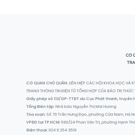
CƠ QUAN CHỦ QUẢN:
LIÊN HIỆP CÁC HỘI KHOA HỌC VÀ K
TRANG THÔNG TIN ĐIỆN TỬ TỔNG HỢP CỦA BÁO TRI THỨ
Giấy phép số 113/GP-TTĐT do Cục Phát thanh, truyền h
Tổng Biên tập:
Nhà báo Nguyễn Thị Mai Hương
Tòa soạn:
Số 70 Trần Hưng Đạo, phường Cửa Nam, Hà N
VPĐD tại TP.HCM:
590/24 Phan Văn Trị, phường Hạnh Th
Điện thoại:
024 6 254 3519