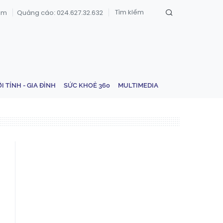
om
Quảng cáo: 024.627.32.632
ỚI TÍNH - GIA ĐÌNH
SỨC KHOẺ 360
MULTIMEDIA