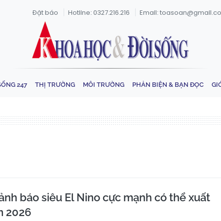
Đặt báo
Hotline: 0327.216.216
Email: toasoan@gmail.c
SỐNG 247
THỊ TRƯỜNG
MÔI TRƯỜNG
PHẢN BIỆN & BẠN ĐỌC
GI
ảnh báo siêu El Nino cực mạnh có thể xuất
m 2026