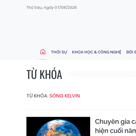
Thứ Sáu, ngày 07/08/2026
THỜI SỰ
KHOA HỌC & CÔNG NGHỆ
ĐỜI 
TỪ KHÓA
TỪ KHÓA:
SÓNG KELVIN
Chuyên gia c
hiện cuối nă