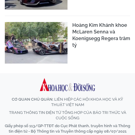
Hoàng Kim Khánh khoe
McLaren Senna và
Koenigsegg Regera trăm
tỷ
CƠ QUAN CHỦ QUẢN:
LIÊN HIỆP CÁC HỘI KHOA HỌC VÀ KỸ
THUẬT VIỆT NAM
TRANG THÔNG TIN ĐIỆN TỬ TỔNG HỢP CỦA BÁO TRI THỨC VÀ
CUỘC SỐNG
Giấy phép số 113/GP-TTĐT do Cục Phát thanh, truyền hình và Thông
tin điện tử - Bộ Thông tin và Truyền thông cấp ngày 08/07/2021