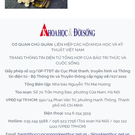
CƠ QUAN CHỦ QUẢN:
LIÊN HIỆP CÁC HỘI KHOA HỌC VÀ KỸ
THUẬT VIỆT NAM
TRANG THÔNG TIN ĐIỆN TỬ TỔNG HỢP CỦA BÁO TRI THỨC VÀ
CUỘC SỐNG
Giấy phép số 113/GP-TTĐT do Cục Phát thanh, truyền hình và Thông
tin điện tử - Bộ Thông tin và Truyền thông cấp ngày 08/07/2021
Tổng Biên tập:
Nhà báo Nguyễn Thị Mai Hương
Tòa soạn:
Số 70 Trần Hưng Đạo, phường Cửa Nam, Hà Nội
VPĐD tại TP.HCM:
590/24 Phan Văn Trị, phường Hạnh Thông, Thành
phố Hồ Chí Minh
Điện thoại:
024 6 254 3519
Hotline:
035 249 5588 / 096 523 7756 (Toà soạn Hà Nội) / 091 122
1222 (VPĐD TPHCM)
Email:
baotrithuccuocsong@kienthuc.net.vn
-
tkts@kienthuc.net.vn