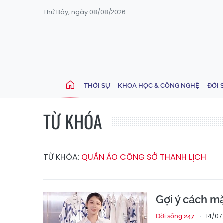
Thứ Bảy, ngày 08/08/2026
THỜI SỰ
KHOA HỌC & CÔNG NGHỆ
ĐỜI 
TỪ KHÓA
TỪ KHÓA:
QUẦN ÁO CÔNG SỞ THANH LỊCH
Gợi ý cách m
14/07
Đời sống 247