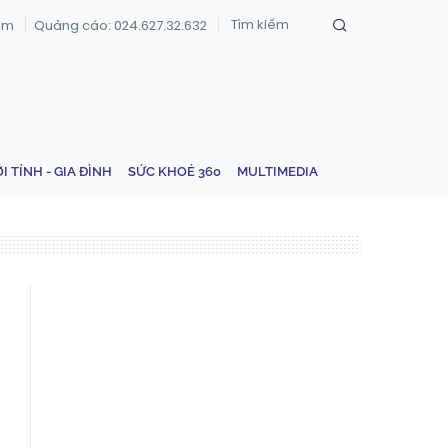
om
Quảng cáo: 024.627.32.632
ỚI TÍNH - GIA ĐÌNH
SỨC KHOẺ 360
MULTIMEDIA