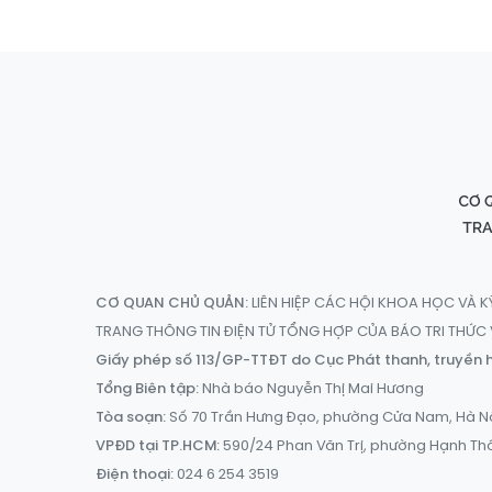
CƠ QUAN CHỦ QUẢN:
LIÊN HIỆP CÁC HỘI KHOA HỌC VÀ K
TRANG THÔNG TIN ĐIỆN TỬ TỔNG HỢP CỦA BÁO TRI THỨ
Giấy phép số 113/GP-TTĐT do Cục Phát thanh, truyền h
Tổng Biên tập:
Nhà báo Nguyễn Thị Mai Hương
Tòa soạn:
Số 70 Trần Hưng Đạo, phường Cửa Nam, Hà N
VPĐD tại TP.HCM:
590/24 Phan Văn Trị, phường Hạnh Th
Điện thoại:
024 6 254 3519