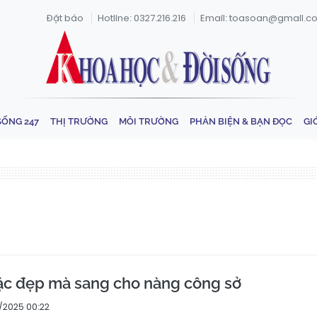
Đặt báo
Hotline: 0327.216.216
Email: toasoan@gmail.c
SỐNG 247
THỊ TRƯỜNG
MÔI TRƯỜNG
PHẢN BIỆN & BẠN ĐỌC
GI
ặc đẹp mà sang cho nàng công sở
/2025 00:22