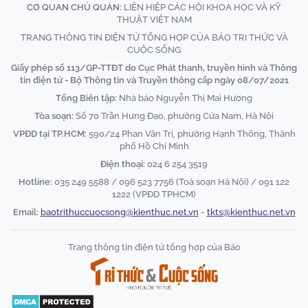
CƠ QUAN CHỦ QUẢN:
LIÊN HIỆP CÁC HỘI KHOA HỌC VÀ KỸ
THUẬT VIỆT NAM
TRANG THÔNG TIN ĐIỆN TỬ TỔNG HỢP CỦA BÁO TRI THỨC VÀ
CUỘC SỐNG
Giấy phép số 113/GP-TTĐT do Cục Phát thanh, truyền hình và Thông
tin điện tử - Bộ Thông tin và Truyền thông cấp ngày 08/07/2021
Tổng Biên tập:
Nhà báo Nguyễn Thị Mai Hương
Tòa soạn:
Số 70 Trần Hưng Đạo, phường Cửa Nam, Hà Nội
VPĐD tại TP.HCM:
590/24 Phan Văn Trị, phường Hạnh Thông, Thành
phố Hồ Chí Minh
Điện thoại:
024 6 254 3519
Hotline:
035 249 5588 / 096 523 7756 (Toà soạn Hà Nội) / 091 122
1222 (VPĐD TPHCM)
Email:
baotrithuccuocsong@kienthuc.net.vn
-
tkts@kienthuc.net.vn
Trang thông tin điện tử tổng hợp của Báo