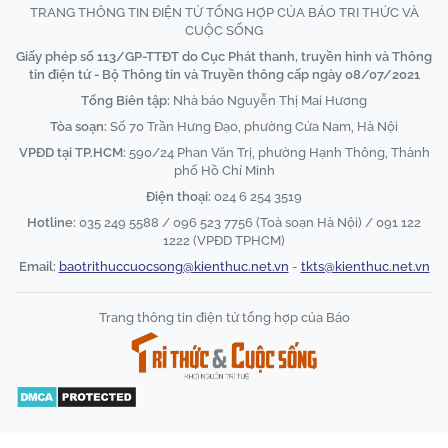
TRANG THÔNG TIN ĐIỆN TỬ TỔNG HỢP CỦA BÁO TRI THỨC VÀ
CUỘC SỐNG
Giấy phép số 113/GP-TTĐT do Cục Phát thanh, truyền hình và Thông
tin điện tử - Bộ Thông tin và Truyền thông cấp ngày 08/07/2021
Tổng Biên tập:
Nhà báo Nguyễn Thị Mai Hương
Tòa soạn:
Số 70 Trần Hưng Đạo, phường Cửa Nam, Hà Nội
VPĐD tại TP.HCM:
590/24 Phan Văn Trị, phường Hạnh Thông, Thành
phố Hồ Chí Minh
Điện thoại:
024 6 254 3519
Hotline:
035 249 5588 / 096 523 7756 (Toà soạn Hà Nội) / 091 122
1222 (VPĐD TPHCM)
Email:
baotrithuccuocsong@kienthuc.net.vn
-
tkts@kienthuc.net.vn
Trang thông tin điện tử tổng hợp của Báo