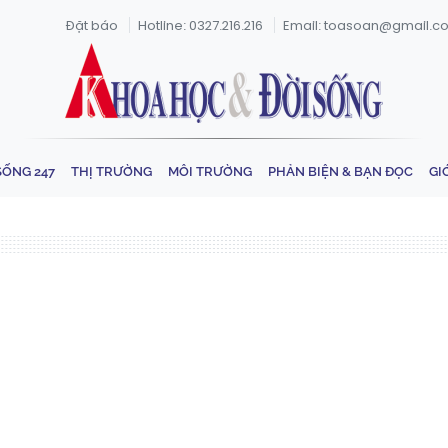
Đặt báo
Hotline: 0327.216.216
Email: toasoan@gmail.c
SỐNG 247
THỊ TRƯỜNG
MÔI TRƯỜNG
PHẢN BIỆN & BẠN ĐỌC
GI