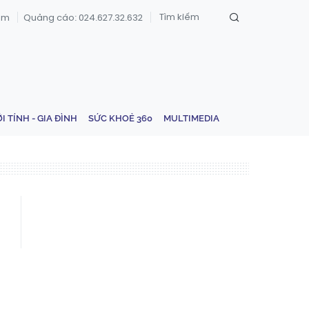
om
Quảng cáo: 024.627.32.632
ỚI TÍNH - GIA ĐÌNH
SỨC KHOẺ 360
MULTIMEDIA