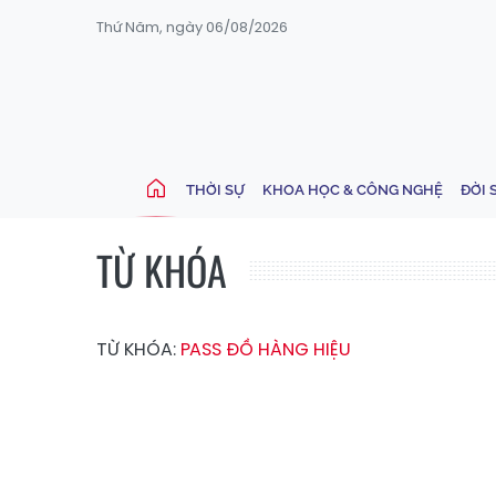
Thứ Năm, ngày 06/08/2026
THỜI SỰ
KHOA HỌC & CÔNG NGHỆ
ĐỜI 
TỪ KHÓA
TỪ KHÓA:
PASS ĐỒ HÀNG HIỆU