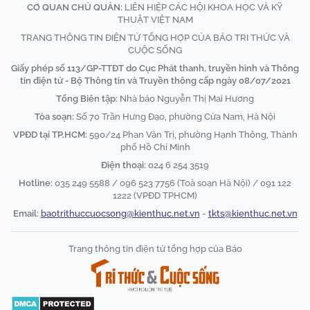
CƠ QUAN CHỦ QUẢN:
LIÊN HIỆP CÁC HỘI KHOA HỌC VÀ KỸ
THUẬT VIỆT NAM
TRANG THÔNG TIN ĐIỆN TỬ TỔNG HỢP CỦA BÁO TRI THỨC VÀ
CUỘC SỐNG
Giấy phép số 113/GP-TTĐT do Cục Phát thanh, truyền hình và Thông
tin điện tử - Bộ Thông tin và Truyền thông cấp ngày 08/07/2021
Tổng Biên tập:
Nhà báo Nguyễn Thị Mai Hương
Tòa soạn:
Số 70 Trần Hưng Đạo, phường Cửa Nam, Hà Nội
VPĐD tại TP.HCM:
590/24 Phan Văn Trị, phường Hạnh Thông, Thành
phố Hồ Chí Minh
Điện thoại:
024 6 254 3519
Hotline:
035 249 5588 / 096 523 7756 (Toà soạn Hà Nội) / 091 122
1222 (VPĐD TPHCM)
Email:
baotrithuccuocsong@kienthuc.net.vn
-
tkts@kienthuc.net.vn
Trang thông tin điện tử tổng hợp của Báo