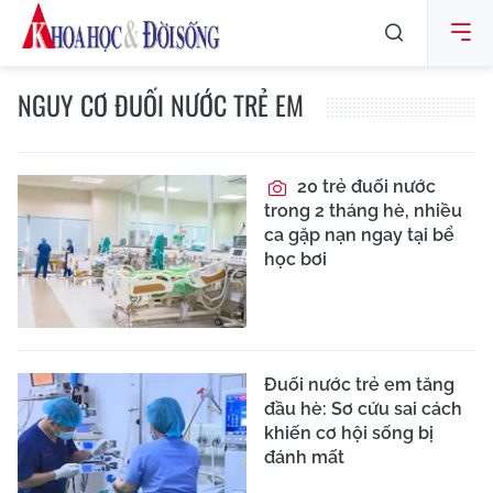
NGUY CƠ ĐUỐI NƯỚC TRẺ EM
20 trẻ đuối nước
trong 2 tháng hè, nhiều
ca gặp nạn ngay tại bể
học bơi
Đuối nước trẻ em tăng
đầu hè: Sơ cứu sai cách
khiến cơ hội sống bị
đánh mất