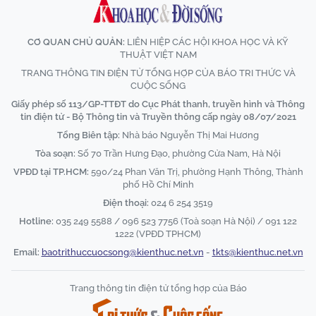
CƠ QUAN CHỦ QUẢN:
LIÊN HIỆP CÁC HỘI KHOA HỌC VÀ KỸ
THUẬT VIỆT NAM
TRANG THÔNG TIN ĐIỆN TỬ TỔNG HỢP CỦA BÁO TRI THỨC VÀ
CUỘC SỐNG
Giấy phép số 113/GP-TTĐT do Cục Phát thanh, truyền hình và Thông
tin điện tử - Bộ Thông tin và Truyền thông cấp ngày 08/07/2021
Tổng Biên tập:
Nhà báo Nguyễn Thị Mai Hương
Tòa soạn:
Số 70 Trần Hưng Đạo, phường Cửa Nam, Hà Nội
VPĐD tại TP.HCM:
590/24 Phan Văn Trị, phường Hạnh Thông, Thành
phố Hồ Chí Minh
Điện thoại:
024 6 254 3519
Hotline:
035 249 5588 / 096 523 7756 (Toà soạn Hà Nội) / 091 122
1222 (VPĐD TPHCM)
Email:
baotrithuccuocsong@kienthuc.net.vn
-
tkts@kienthuc.net.vn
Trang thông tin điện tử tổng hợp của Báo