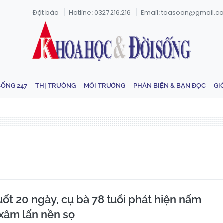
Đặt báo
Hotline: 0327.216.216
Email: toasoan@gmail.c
SỐNG 247
THỊ TRƯỜNG
MÔI TRƯỜNG
PHẢN BIỆN & BẠN ĐỌC
GI
ốt 20 ngày, cụ bà 78 tuổi phát hiện nấm
xâm lấn nền sọ