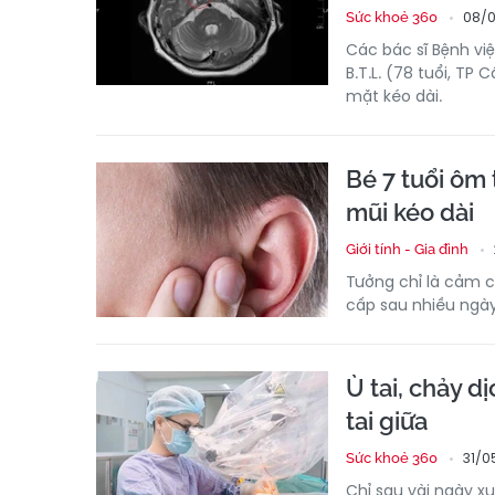
08/0
Sức khoẻ 360
Các bác sĩ Bệnh vi
B.T.L. (78 tuổi, T
mặt kéo dài.
Bé 7 tuổi ôm 
mũi kéo dài
Giới tính - Gia đình
Tưởng chỉ là cảm cú
cấp sau nhiều ngày
Ù tai, chảy d
tai giữa
31/0
Sức khoẻ 360
Chỉ sau vài ngày xu