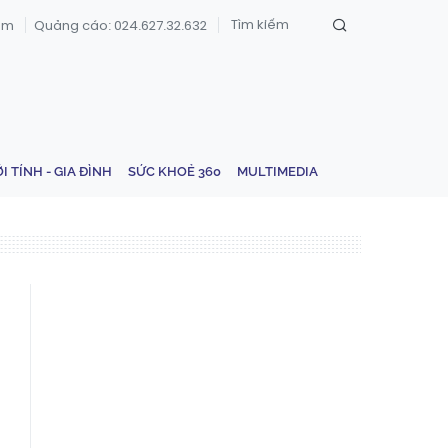
om
Quảng cáo: 024.627.32.632
ỚI TÍNH - GIA ĐÌNH
SỨC KHOẺ 360
MULTIMEDIA