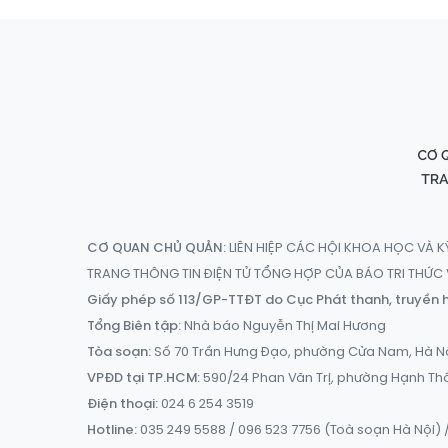
CƠ QUAN CHỦ QUẢN:
LIÊN HIỆP CÁC HỘI KHOA HỌC VÀ K
TRANG THÔNG TIN ĐIỆN TỬ TỔNG HỢP CỦA BÁO TRI THỨ
Giấy phép số 113/GP-TTĐT do Cục Phát thanh, truyền h
Tổng Biên tập:
Nhà báo Nguyễn Thị Mai Hương
Tòa soạn:
Số 70 Trần Hưng Đạo, phường Cửa Nam, Hà N
VPĐD tại TP.HCM:
590/24 Phan Văn Trị, phường Hạnh Th
Điện thoại:
024 6 254 3519
Hotline:
035 249 5588 / 096 523 7756 (Toà soạn Hà Nội) /