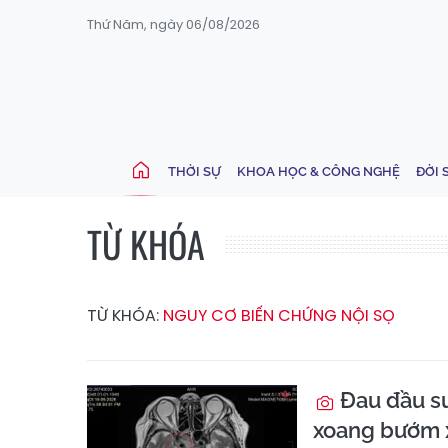
Thứ Năm, ngày 06/08/2026
THỜI SỰ
KHOA HỌC & CÔNG NGHỆ
ĐỜI 
TỪ KHÓA
TỪ KHÓA:
NGUY CƠ BIẾN CHỨNG NỘI SỌ
Đau đầu su
xoang bướm 