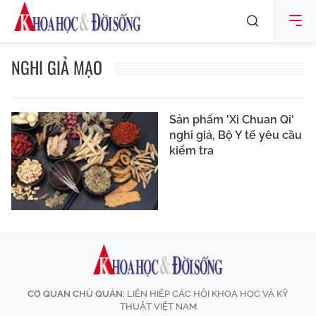
NGHI GIẢ MẠO
Sản phẩm 'Xi Chuan Qi'
nghi giả, Bộ Y tế yêu cầu
kiểm tra
CƠ QUAN CHỦ QUẢN:
LIÊN HIỆP CÁC HỘI KHOA HỌC VÀ KỸ
THUẬT VIỆT NAM