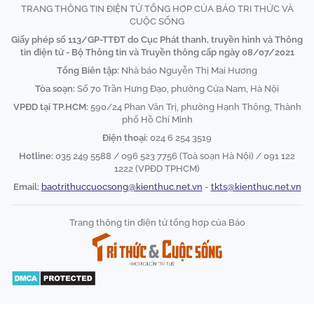
TRANG THÔNG TIN ĐIỆN TỬ TỔNG HỢP CỦA BÁO TRI THỨC VÀ
CUỘC SỐNG
Giấy phép số 113/GP-TTĐT do Cục Phát thanh, truyền hình và Thông
tin điện tử - Bộ Thông tin và Truyền thông cấp ngày 08/07/2021
Tổng Biên tập:
Nhà báo Nguyễn Thị Mai Hương
Tòa soạn:
Số 70 Trần Hưng Đạo, phường Cửa Nam, Hà Nội
VPĐD tại TP.HCM:
590/24 Phan Văn Trị, phường Hạnh Thông, Thành
phố Hồ Chí Minh
Điện thoại:
024 6 254 3519
Hotline:
035 249 5588 / 096 523 7756 (Toà soạn Hà Nội) / 091 122
1222 (VPĐD TPHCM)
Email:
baotrithuccuocsong@kienthuc.net.vn
-
tkts@kienthuc.net.vn
Trang thông tin điện tử tổng hợp của Báo