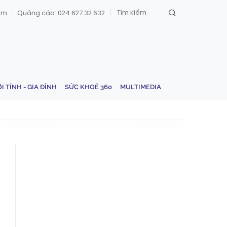
om
Quảng cáo: 024.627.32.632
ỚI TÍNH - GIA ĐÌNH
SỨC KHOẺ 360
MULTIMEDIA