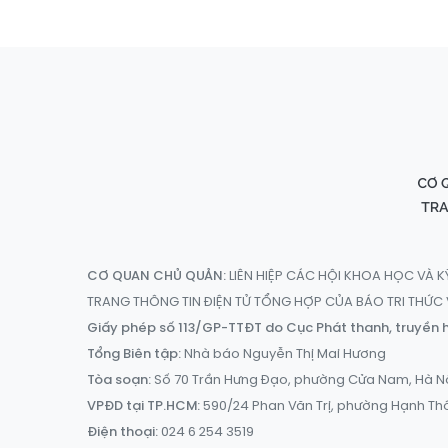
CƠ QUAN CHỦ QUẢN:
LIÊN HIỆP CÁC HỘI KHOA HỌC VÀ K
TRANG THÔNG TIN ĐIỆN TỬ TỔNG HỢP CỦA BÁO TRI THỨ
Giấy phép số 113/GP-TTĐT do Cục Phát thanh, truyền h
Tổng Biên tập:
Nhà báo Nguyễn Thị Mai Hương
Tòa soạn:
Số 70 Trần Hưng Đạo, phường Cửa Nam, Hà N
VPĐD tại TP.HCM:
590/24 Phan Văn Trị, phường Hạnh Th
Điện thoại:
024 6 254 3519