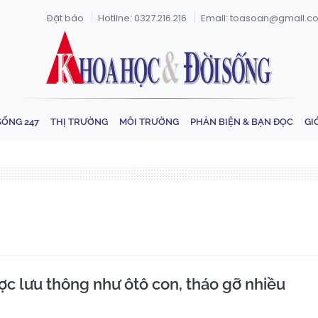
Đặt báo
Hotline: 0327.216.216
Email: toasoan@gmail.c
SỐNG 247
THỊ TRƯỜNG
MÔI TRƯỜNG
PHẢN BIỆN & BẠN ĐỌC
GI
ợc lưu thông như ôtô con, tháo gỡ nhiều