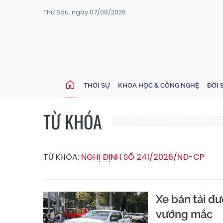
Thứ Sáu, ngày 07/08/2026
THỜI SỰ
KHOA HỌC & CÔNG NGHỆ
ĐỜI 
TỪ KHÓA
TỪ KHÓA:
NGHỊ ĐỊNH SỐ 241/2026/NĐ-CP
Xe bán tải đư
vướng mắc