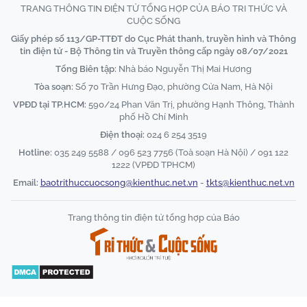
TRANG THÔNG TIN ĐIỆN TỬ TỔNG HỢP CỦA BÁO TRI THỨC VÀ
CUỘC SỐNG
Giấy phép số 113/GP-TTĐT do Cục Phát thanh, truyền hình và Thông
tin điện tử - Bộ Thông tin và Truyền thông cấp ngày 08/07/2021
Tổng Biên tập:
Nhà báo Nguyễn Thị Mai Hương
Tòa soạn:
Số 70 Trần Hưng Đạo, phường Cửa Nam, Hà Nội
VPĐD tại TP.HCM:
590/24 Phan Văn Trị, phường Hạnh Thông, Thành
phố Hồ Chí Minh
Điện thoại:
024 6 254 3519
Hotline:
035 249 5588 / 096 523 7756 (Toà soạn Hà Nội) / 091 122
1222 (VPĐD TPHCM)
Email:
baotrithuccuocsong@kienthuc.net.vn
-
tkts@kienthuc.net.vn
Trang thông tin điện tử tổng hợp của Báo