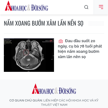
NẤM XOANG BƯỚM XÂM LẤN NỀN SỌ
Đau đầu suốt 20
ngày, cụ bà 78 tuổi phát
hiện nấm xoang bướm
xâm lấn nền sọ
CƠ QUAN CHỦ QUẢN:
LIÊN HIỆP CÁC HỘI KHOA HỌC VÀ KỸ
THUẬT VIỆT NAM