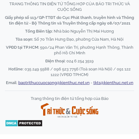
TRANG THÔNG TIN ĐIỆN TỬ TỔNG HỢP CỦA BÁO TRI THỨC VÀ
CUỘC SỐNG
Giấy phép số 113/GP-TTĐT do Cục Phát thanh, truyền hình và Thông
tin điện tử - Bộ Thông tin và Truyền thông cấp ngày 08/07/2021
Tổng Biên tập:
Nhà báo Nguyễn Thị Mai Hương
Tòa soạn:
Số 70 Trần Hưng Đạo, phường Cửa Nam, Hà Nội
VPĐD tại TP.HCM:
590/24 Phan Văn Trị, phường Hạnh Thông, Thành
phố Hồ Chí Minh
Điện thoại:
024 6 254 3519
Hotline:
035 249 5588 / 096 523 7756 (Toà soạn Hà Nội) / 091 122
1222 (VPĐD TPHCM)
Email:
baotrithuccuocsong@kienthuc.net.vn
-
tkts@kienthuc.net.vn
Trang thông tin điện tử tổng hợp của Báo