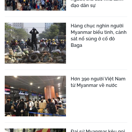
đạo dân sự
Hàng chục nghìn người
Myanmar biểu tình, cảnh
sát nổ súng ở cố đô
Baga
Hơn 390 người Việt Nam
từ Myanmar về nước
Đại sứ Myanmar kêu gọi