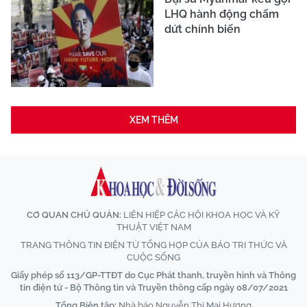
LHQ hành động chấm
dứt chính biến
XEM THÊM
CƠ QUAN CHỦ QUẢN:
LIÊN HIỆP CÁC HỘI KHOA HỌC VÀ KỸ
THUẬT VIỆT NAM
TRANG THÔNG TIN ĐIỆN TỬ TỔNG HỢP CỦA BÁO TRI THỨC VÀ
CUỘC SỐNG
Giấy phép số 113/GP-TTĐT do Cục Phát thanh, truyền hình và Thông
tin điện tử - Bộ Thông tin và Truyền thông cấp ngày 08/07/2021
Tổng Biên tập:
Nhà báo Nguyễn Thị Mai Hương