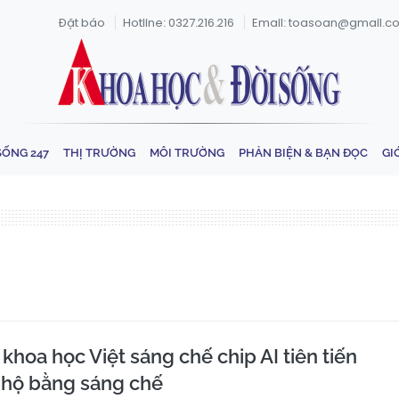
Đặt báo
Hotline: 0327.216.216
Email: toasoan@gmail.c
SỐNG 247
THỊ TRƯỜNG
MÔI TRƯỜNG
PHẢN BIỆN & BẠN ĐỌC
GI
hoa học Việt sáng chế chip AI tiên tiến
 hộ bằng sáng chế