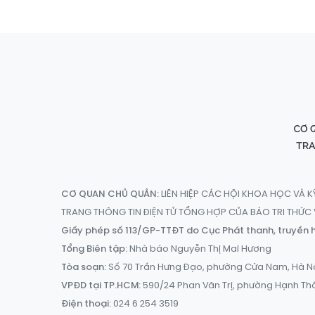
CƠ QUAN CHỦ QUẢN:
LIÊN HIỆP CÁC HỘI KHOA HỌC VÀ K
TRANG THÔNG TIN ĐIỆN TỬ TỔNG HỢP CỦA BÁO TRI THỨ
Giấy phép số 113/GP-TTĐT do Cục Phát thanh, truyền h
Tổng Biên tập:
Nhà báo Nguyễn Thị Mai Hương
Tòa soạn:
Số 70 Trần Hưng Đạo, phường Cửa Nam, Hà N
VPĐD tại TP.HCM:
590/24 Phan Văn Trị, phường Hạnh Th
Điện thoại:
024 6 254 3519