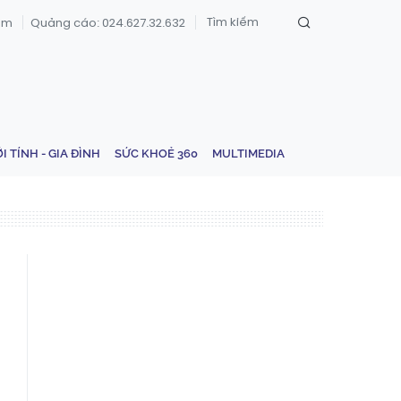
om
Quảng cáo: 024.627.32.632
ỚI TÍNH - GIA ĐÌNH
SỨC KHOẺ 360
MULTIMEDIA