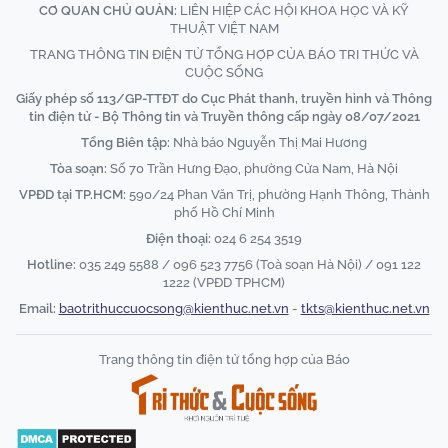
CƠ QUAN CHỦ QUẢN:
LIÊN HIỆP CÁC HỘI KHOA HỌC VÀ KỸ
THUẬT VIỆT NAM
TRANG THÔNG TIN ĐIỆN TỬ TỔNG HỢP CỦA BÁO TRI THỨC VÀ
CUỘC SỐNG
Giấy phép số 113/GP-TTĐT do Cục Phát thanh, truyền hình và Thông
tin điện tử - Bộ Thông tin và Truyền thông cấp ngày 08/07/2021
Tổng Biên tập:
Nhà báo Nguyễn Thị Mai Hương
Tòa soạn:
Số 70 Trần Hưng Đạo, phường Cửa Nam, Hà Nội
VPĐD tại TP.HCM:
590/24 Phan Văn Trị, phường Hạnh Thông, Thành
phố Hồ Chí Minh
Điện thoại:
024 6 254 3519
Hotline:
035 249 5588 / 096 523 7756 (Toà soạn Hà Nội) / 091 122
1222 (VPĐD TPHCM)
Email:
baotrithuccuocsong@kienthuc.net.vn
-
tkts@kienthuc.net.vn
Trang thông tin điện tử tổng hợp của Báo