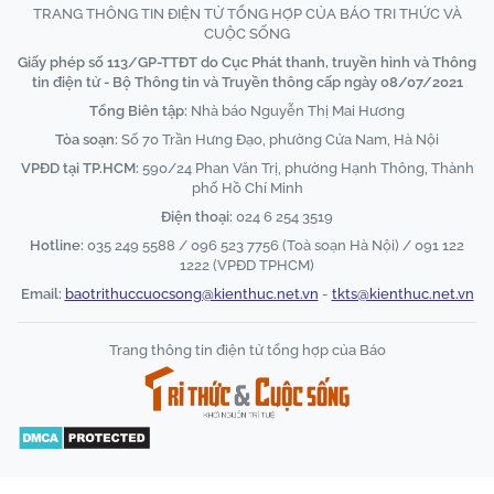
TRANG THÔNG TIN ĐIỆN TỬ TỔNG HỢP CỦA BÁO TRI THỨC VÀ
CUỘC SỐNG
Giấy phép số 113/GP-TTĐT do Cục Phát thanh, truyền hình và Thông
tin điện tử - Bộ Thông tin và Truyền thông cấp ngày 08/07/2021
Tổng Biên tập:
Nhà báo Nguyễn Thị Mai Hương
Tòa soạn:
Số 70 Trần Hưng Đạo, phường Cửa Nam, Hà Nội
VPĐD tại TP.HCM:
590/24 Phan Văn Trị, phường Hạnh Thông, Thành
phố Hồ Chí Minh
Điện thoại:
024 6 254 3519
Hotline:
035 249 5588 / 096 523 7756 (Toà soạn Hà Nội) / 091 122
1222 (VPĐD TPHCM)
Email:
baotrithuccuocsong@kienthuc.net.vn
-
tkts@kienthuc.net.vn
Trang thông tin điện tử tổng hợp của Báo