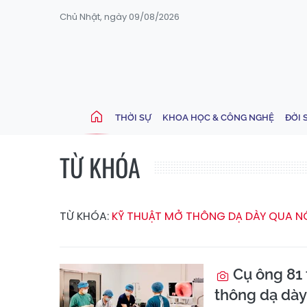
Chủ Nhật, ngày 09/08/2026
THỜI SỰ
KHOA HỌC & CÔNG NGHỆ
ĐỜI 
TỪ KHÓA
TỪ KHÓA:
KỸ THUẬT MỞ THÔNG DẠ DÀY QUA NỘ
Cụ ông 81 
thông dạ dày 