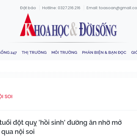
Đặt báo
Hotline: 0327.216.216
Email: toasoan@gmail.c
SỐNG 247
THỊ TRƯỜNG
MÔI TRƯỜNG
PHẢN BIỆN & BẠN ĐỌC
GI
I SOI
tuổi đột quỵ 'hồi sinh' đường ăn nhờ mở
qua nội soi