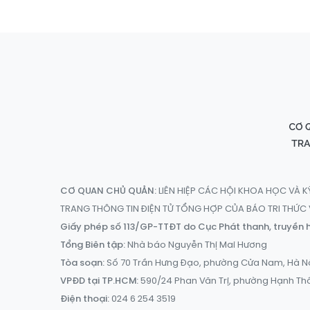
CƠ QUAN CHỦ QUẢN:
LIÊN HIỆP CÁC HỘI KHOA HỌC VÀ K
TRANG THÔNG TIN ĐIỆN TỬ TỔNG HỢP CỦA BÁO TRI THỨ
Giấy phép số 113/GP-TTĐT do Cục Phát thanh, truyền h
Tổng Biên tập:
Nhà báo Nguyễn Thị Mai Hương
Tòa soạn:
Số 70 Trần Hưng Đạo, phường Cửa Nam, Hà N
VPĐD tại TP.HCM:
590/24 Phan Văn Trị, phường Hạnh Th
Điện thoại:
024 6 254 3519