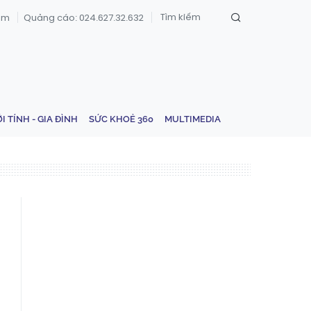
om
Quảng cáo: 024.627.32.632
ỚI TÍNH - GIA ĐÌNH
SỨC KHOẺ 360
MULTIMEDIA