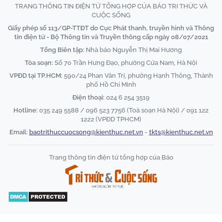
TRANG THÔNG TIN ĐIỆN TỬ TỔNG HỢP CỦA BÁO TRI THỨC VÀ
CUỘC SỐNG
Giấy phép số 113/GP-TTĐT do Cục Phát thanh, truyền hình và Thông
tin điện tử - Bộ Thông tin và Truyền thông cấp ngày 08/07/2021
Tổng Biên tập:
Nhà báo Nguyễn Thị Mai Hương
Tòa soạn:
Số 70 Trần Hưng Đạo, phường Cửa Nam, Hà Nội
VPĐD tại TP.HCM:
590/24 Phan Văn Trị, phường Hạnh Thông, Thành
phố Hồ Chí Minh
Điện thoại:
024 6 254 3519
Hotline:
035 249 5588 / 096 523 7756 (Toà soạn Hà Nội) / 091 122
1222 (VPĐD TPHCM)
Email:
baotrithuccuocsong@kienthuc.net.vn
-
tkts@kienthuc.net.vn
Trang thông tin điện tử tổng hợp của Báo