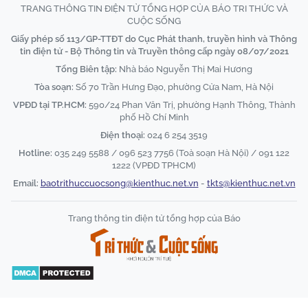
TRANG THÔNG TIN ĐIỆN TỬ TỔNG HỢP CỦA BÁO TRI THỨC VÀ
CUỘC SỐNG
Giấy phép số 113/GP-TTĐT do Cục Phát thanh, truyền hình và Thông
tin điện tử - Bộ Thông tin và Truyền thông cấp ngày 08/07/2021
Tổng Biên tập:
Nhà báo Nguyễn Thị Mai Hương
Tòa soạn:
Số 70 Trần Hưng Đạo, phường Cửa Nam, Hà Nội
VPĐD tại TP.HCM:
590/24 Phan Văn Trị, phường Hạnh Thông, Thành
phố Hồ Chí Minh
Điện thoại:
024 6 254 3519
Hotline:
035 249 5588 / 096 523 7756 (Toà soạn Hà Nội) / 091 122
1222 (VPĐD TPHCM)
Email:
baotrithuccuocsong@kienthuc.net.vn
-
tkts@kienthuc.net.vn
Trang thông tin điện tử tổng hợp của Báo