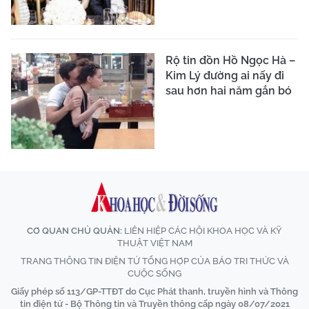
Rộ tin đồn Hồ Ngọc Hà –
Kim Lý đường ai nấy đi
sau hơn hai năm gắn bó
CƠ QUAN CHỦ QUẢN:
LIÊN HIỆP CÁC HỘI KHOA HỌC VÀ KỸ
THUẬT VIỆT NAM
TRANG THÔNG TIN ĐIỆN TỬ TỔNG HỢP CỦA BÁO TRI THỨC VÀ
CUỘC SỐNG
Giấy phép số 113/GP-TTĐT do Cục Phát thanh, truyền hình và Thông
tin điện tử - Bộ Thông tin và Truyền thông cấp ngày 08/07/2021