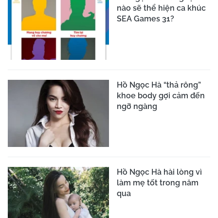
nào sẽ thể hiện ca khúc
SEA Games 31?
Hồ Ngọc Hà “thả rông”
khoe body gợi cảm đến
ngỡ ngàng
Hồ Ngọc Hà hài lòng vì
làm mẹ tốt trong năm
qua