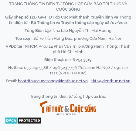
TRANG THÔNG TIN ĐIỆN TỬ TỔNG HỢP CỦA BÁO TRI THỨC VÀ
CUỘC SỐNG
Giấy phép số 113/GP-TTĐT do Cục Phát thanh, truyền hình và Thông
tin điện tử - Bộ Thông tin và Truyền thông cấp ngày 08/07/2021
Tổng Biên tập:
Nhà báo Nguyễn Thị Mai Hương
Tòa soạn:
Số 70 Trần Hưng Đạo, phường Cửa Nam, Hà Nội
VPĐD tại TP.HCM:
590/24 Phan Văn Trị, phường Hạnh Thông, Thành
phố Hồ Chí Minh
Điện thoại:
024 6 254 3519
Hotline:
035 249 5588 / 096 523 7756 (Toà soạn Hà Nội) / 091 122
1222 (VPĐD TPHCM)
Email:
baotrithuccuocsong@kienthuc.net.vn
-
tkts@kienthuc.net.vn
Trang thông tin điện tử tổng hợp của Báo