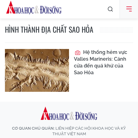
HÌNH THÀNH ĐỊA CHẤT SAO HỎA
Hệ thống hẻm vực
Valles Marineris: Cánh
cửa đến quá khứ của
Sao Hỏa
CƠ QUAN CHỦ QUẢN:
LIÊN HIỆP CÁC HỘI KHOA HỌC VÀ KỸ
THUẬT VIỆT NAM