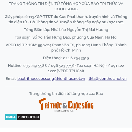
TRANG THÔNG TIN ĐIỆN TỬ TỔNG HỢP CỦA BÁO TRI THỨC VÀ
CUỘC SỐNG
Giấy phép số 113/GP-TTĐT do Cục Phát thanh, truyền hình và Thông
tin điện tử - Bộ Thông tin và Truyền thông cấp ngày 08/07/2021
Tổng Biên tập:
Nhà báo Nguyễn Thị Mai Hương
Tòa soạn:
Số 70 Trần Hưng Đạo, phường Cửa Nam, Hà Nội
VPĐD tại TP.HCM:
590/24 Phan Văn Trị, phường Hạnh Thông, Thành
phố Hồ Chí Minh
Điện thoại:
024 6 254 3519
Hotline:
035 249 5588 / 096 523 7756 (Toà soạn Hà Nội) / 091 122
1222 (VPĐD TPHCM)
Email:
baotrithuccuocsong@kienthuc.net.vn
-
tkts@kienthuc.net.vn
Trang thông tin điện tử tổng hợp của Báo