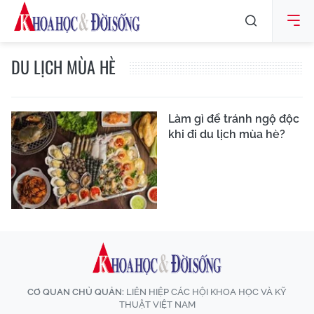
DU LỊCH MÙA HÈ
Làm gì để tránh ngộ độc
khi đi du lịch mùa hè?
CƠ QUAN CHỦ QUẢN:
LIÊN HIỆP CÁC HỘI KHOA HỌC VÀ KỸ
THUẬT VIỆT NAM