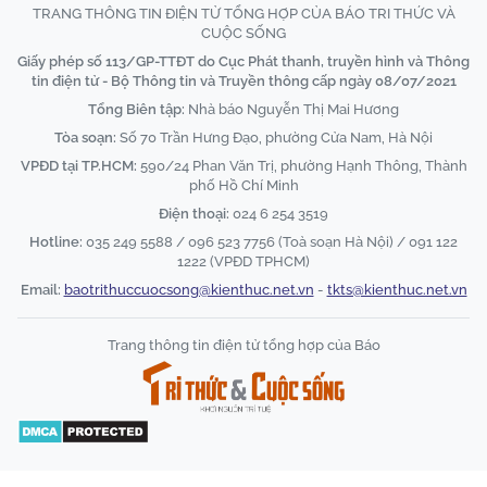
TRANG THÔNG TIN ĐIỆN TỬ TỔNG HỢP CỦA BÁO TRI THỨC VÀ
CUỘC SỐNG
Giấy phép số 113/GP-TTĐT do Cục Phát thanh, truyền hình và Thông
tin điện tử - Bộ Thông tin và Truyền thông cấp ngày 08/07/2021
Tổng Biên tập:
Nhà báo Nguyễn Thị Mai Hương
Tòa soạn:
Số 70 Trần Hưng Đạo, phường Cửa Nam, Hà Nội
VPĐD tại TP.HCM:
590/24 Phan Văn Trị, phường Hạnh Thông, Thành
phố Hồ Chí Minh
Điện thoại:
024 6 254 3519
Hotline:
035 249 5588 / 096 523 7756 (Toà soạn Hà Nội) / 091 122
1222 (VPĐD TPHCM)
Email:
baotrithuccuocsong@kienthuc.net.vn
-
tkts@kienthuc.net.vn
Trang thông tin điện tử tổng hợp của Báo