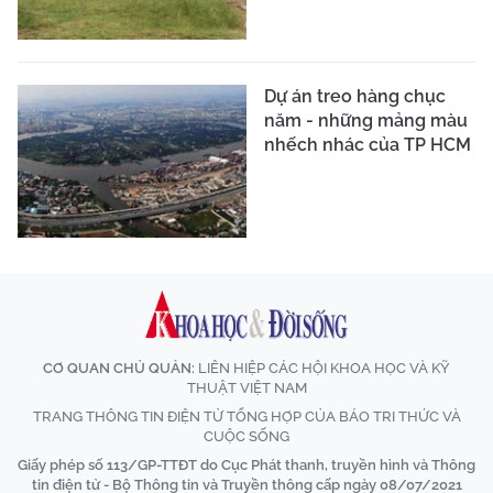
Dự án treo hàng chục
năm - những mảng màu
nhếch nhác của TP HCM
CƠ QUAN CHỦ QUẢN:
LIÊN HIỆP CÁC HỘI KHOA HỌC VÀ KỸ
THUẬT VIỆT NAM
TRANG THÔNG TIN ĐIỆN TỬ TỔNG HỢP CỦA BÁO TRI THỨC VÀ
CUỘC SỐNG
Giấy phép số 113/GP-TTĐT do Cục Phát thanh, truyền hình và Thông
tin điện tử - Bộ Thông tin và Truyền thông cấp ngày 08/07/2021