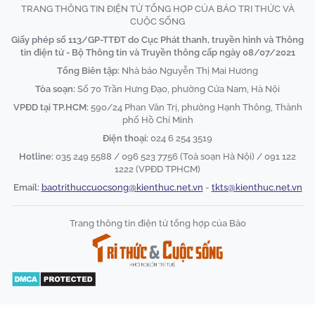
TRANG THÔNG TIN ĐIỆN TỬ TỔNG HỢP CỦA BÁO TRI THỨC VÀ
CUỘC SỐNG
Giấy phép số 113/GP-TTĐT do Cục Phát thanh, truyền hình và Thông
tin điện tử - Bộ Thông tin và Truyền thông cấp ngày 08/07/2021
Tổng Biên tập:
Nhà báo Nguyễn Thị Mai Hương
Tòa soạn:
Số 70 Trần Hưng Đạo, phường Cửa Nam, Hà Nội
VPĐD tại TP.HCM:
590/24 Phan Văn Trị, phường Hạnh Thông, Thành
phố Hồ Chí Minh
Điện thoại:
024 6 254 3519
Hotline:
035 249 5588 / 096 523 7756 (Toà soạn Hà Nội) / 091 122
1222 (VPĐD TPHCM)
Email:
baotrithuccuocsong@kienthuc.net.vn
-
tkts@kienthuc.net.vn
Trang thông tin điện tử tổng hợp của Báo