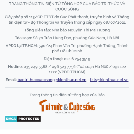
TRANG THÔNG TIN ĐIỆN TỬ TỔNG HỢP CỦA BÁO TRI THỨC VÀ
CUỘC SỐNG
Giấy phép số 113/GP-TTĐT do Cục Phát thanh, truyền hình và Thông
tin điện tử - Bộ Thông tin và Truyền thông cấp ngày 08/07/2021
Tổng Biên tập:
Nhà báo Nguyễn Thị Mai Hương
Tòa soạn:
Số 70 Trần Hưng Đạo, phường Cửa Nam, Hà Nội
VPĐD tại TP.HCM:
590/24 Phan Văn Trị, phường Hạnh Thông, Thành
phố Hồ Chí Minh
Điện thoại:
024 6 254 3519
Hotline:
035 249 5588 / 096 523 7756 (Toà soạn Hà Nội) / 091 122
1222 (VPĐD TPHCM)
Email:
baotrithuccuocsong@kienthuc.net.vn
-
tkts@kienthuc.net.vn
Trang thông tin điện tử tổng hợp của Báo