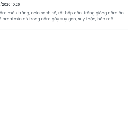
5/2026 10:26
nấm màu trắng, nhìn sạch sẽ, rất hấp dẫn, trông giống nấm ăn
ố amatoxin có trong nấm gây suy gan, suy thận, hôn mê.