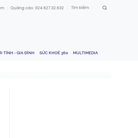
om
Quảng cáo: 024.627.32.632
ỚI TÍNH - GIA ĐÌNH
SỨC KHOẺ 360
MULTIMEDIA