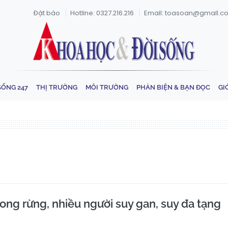
Đặt báo
Hotline: 0327.216.216
Email: toasoan@gmail.c
SỐNG 247
THỊ TRƯỜNG
MÔI TRƯỜNG
PHẢN BIỆN & BẠN ĐỌC
GI
ong rừng, nhiều người suy gan, suy đa tạng