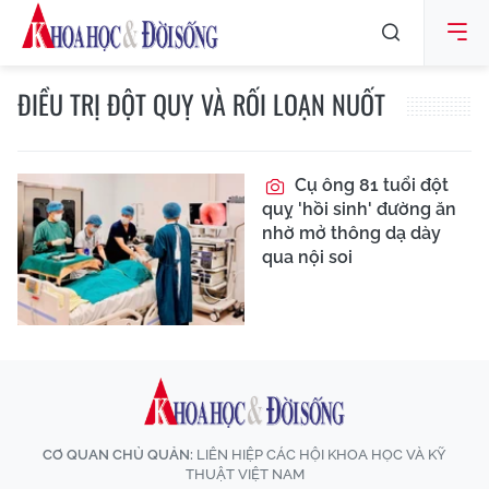
ĐIỀU TRỊ ĐỘT QUỴ VÀ RỐI LOẠN NUỐT
Cụ ông 81 tuổi đột
quỵ 'hồi sinh' đường ăn
nhờ mở thông dạ dày
qua nội soi
CƠ QUAN CHỦ QUẢN:
LIÊN HIỆP CÁC HỘI KHOA HỌC VÀ KỸ
THUẬT VIỆT NAM