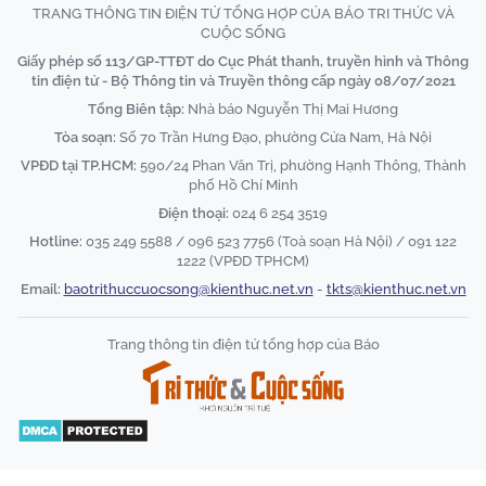
TRANG THÔNG TIN ĐIỆN TỬ TỔNG HỢP CỦA BÁO TRI THỨC VÀ
CUỘC SỐNG
Giấy phép số 113/GP-TTĐT do Cục Phát thanh, truyền hình và Thông
tin điện tử - Bộ Thông tin và Truyền thông cấp ngày 08/07/2021
Tổng Biên tập:
Nhà báo Nguyễn Thị Mai Hương
Tòa soạn:
Số 70 Trần Hưng Đạo, phường Cửa Nam, Hà Nội
VPĐD tại TP.HCM:
590/24 Phan Văn Trị, phường Hạnh Thông, Thành
phố Hồ Chí Minh
Điện thoại:
024 6 254 3519
Hotline:
035 249 5588 / 096 523 7756 (Toà soạn Hà Nội) / 091 122
1222 (VPĐD TPHCM)
Email:
baotrithuccuocsong@kienthuc.net.vn
-
tkts@kienthuc.net.vn
Trang thông tin điện tử tổng hợp của Báo