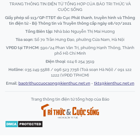
TRANG THÔNG TIN ĐIỆN TỬ TỔNG HỢP CỦA BÁO TRI THỨC VÀ
CUỘC SỐNG
Giấy phép số 113/GP-TTĐT do Cục Phát thanh, truyền hình và Thông
tin điện tử - Bộ Thông tin và Truyền thông cấp ngày 08/07/2021
Tổng Biên tập:
Nhà báo Nguyễn Thị Mai Hương
Tòa soạn:
Số 70 Trần Hưng Đạo, phường Cửa Nam, Hà Nội
VPĐD tại TP.HCM:
590/24 Phan Văn Trị, phường Hạnh Thông, Thành
phố Hồ Chí Minh
Điện thoại:
024 6 254 3519
Hotline:
035 249 5588 / 096 523 7756 (Toà soạn Hà Nội) / 091 122
1222 (VPĐD TPHCM)
Email:
baotrithuccuocsong@kienthuc.net.vn
-
tkts@kienthuc.net.vn
Trang thông tin điện tử tổng hợp của Báo