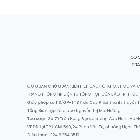
CƠ QUAN CHỦ QUẢN:
LIÊN HIỆP CÁC HỘI KHOA HỌC VÀ K
TRANG THÔNG TIN ĐIỆN TỬ TỔNG HỢP CỦA BÁO TRI THỨ
Giấy phép số 113/GP-TTĐT do Cục Phát thanh, truyền h
Tổng Biên tập:
Nhà báo Nguyễn Thị Mai Hương
Tòa soạn:
Số 70 Trần Hưng Đạo, phường Cửa Nam, Hà N
VPĐD tại TP.HCM:
590/24 Phan Văn Trị, phường Hạnh Th
Điện thoại:
024 6 254 3519