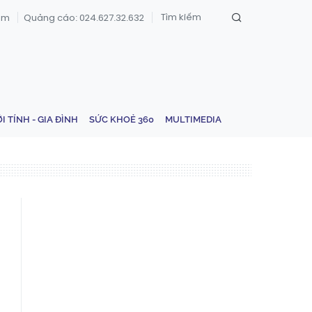
om
Quảng cáo: 024.627.32.632
ỚI TÍNH - GIA ĐÌNH
SỨC KHOẺ 360
MULTIMEDIA