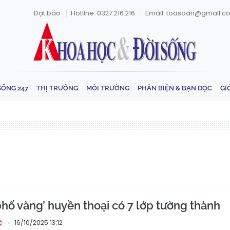
Đặt báo
Hotline: 0327.216.216
Email: toasoan@gmail.c
SỐNG 247
THỊ TRƯỜNG
MÔI TRƯỜNG
PHẢN BIỆN & BẠN ĐỌC
GI
phố vàng’ huyền thoại có 7 lớp tường thành
16/10/2025 13:12
ệ