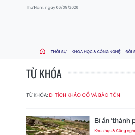
Thứ Năm, ngày 06/08/2026
THỜI SỰ
KHOA HỌC & CÔNG NGHỆ
ĐỜI 
TỪ KHÓA
TỪ KHÓA:
DI TÍCH KHẢO CỔ VÀ BẢO TỒN
Bí ẩn ‘thành 
Khoa học & Công ngh