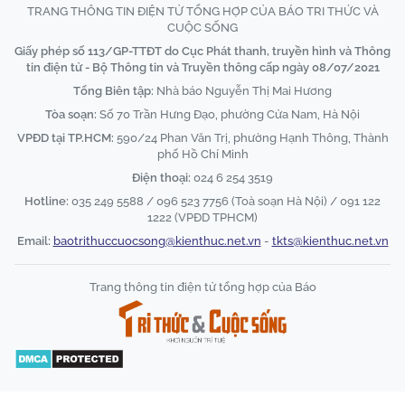
TRANG THÔNG TIN ĐIỆN TỬ TỔNG HỢP CỦA BÁO TRI THỨC VÀ
CUỘC SỐNG
Giấy phép số 113/GP-TTĐT do Cục Phát thanh, truyền hình và Thông
tin điện tử - Bộ Thông tin và Truyền thông cấp ngày 08/07/2021
Tổng Biên tập:
Nhà báo Nguyễn Thị Mai Hương
Tòa soạn:
Số 70 Trần Hưng Đạo, phường Cửa Nam, Hà Nội
VPĐD tại TP.HCM:
590/24 Phan Văn Trị, phường Hạnh Thông, Thành
phố Hồ Chí Minh
Điện thoại:
024 6 254 3519
Hotline:
035 249 5588 / 096 523 7756 (Toà soạn Hà Nội) / 091 122
1222 (VPĐD TPHCM)
Email:
baotrithuccuocsong@kienthuc.net.vn
-
tkts@kienthuc.net.vn
Trang thông tin điện tử tổng hợp của Báo