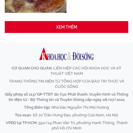
XEM THÊM
CƠ QUAN CHỦ QUẢN:
LIÊN HIỆP CÁC HỘI KHOA HỌC VÀ KỸ
THUẬT VIỆT NAM
TRANG THÔNG TIN ĐIỆN TỬ TỔNG HỢP CỦA BÁO TRI THỨC VÀ
CUỘC SỐNG
Giấy phép số 113/GP-TTĐT do Cục Phát thanh, truyền hình và Thông
tin điện tử - Bộ Thông tin và Truyền thông cấp ngày 08/07/2021
Tổng Biên tập:
Nhà báo Nguyễn Thị Mai Hương
Tòa soạn:
Số 70 Trần Hưng Đạo, phường Cửa Nam, Hà Nội
VPĐD tại TP.HCM:
590/24 Phan Văn Trị, phường Hạnh Thông, Thành
phố Hồ Chí Minh