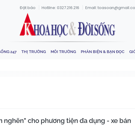
Đặt báo
Hotline: 0327.216.216
Email: toasoan@gmail.c
SỐNG 247
THỊ TRƯỜNG
MÔI TRƯỜNG
PHẢN BIỆN & BẠN ĐỌC
GI
 nghẽn" cho phương tiện đa dụng - xe bán