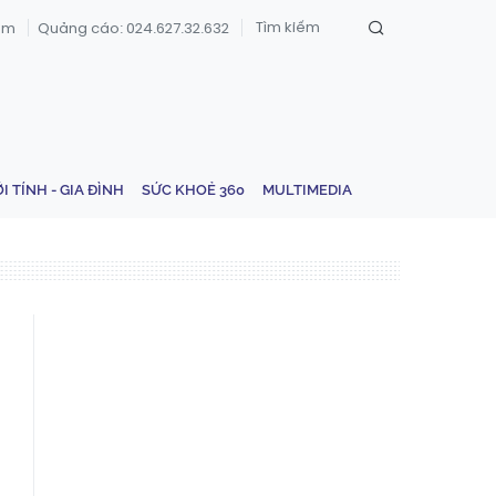
om
Quảng cáo: 024.627.32.632
ỚI TÍNH - GIA ĐÌNH
SỨC KHOẺ 360
MULTIMEDIA