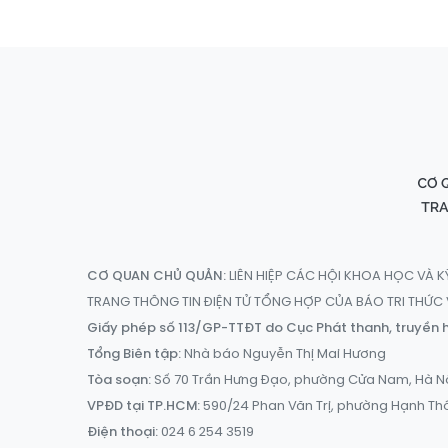
CƠ QUAN CHỦ QUẢN:
LIÊN HIỆP CÁC HỘI KHOA HỌC VÀ K
TRANG THÔNG TIN ĐIỆN TỬ TỔNG HỢP CỦA BÁO TRI THỨ
Giấy phép số 113/GP-TTĐT do Cục Phát thanh, truyền h
Tổng Biên tập:
Nhà báo Nguyễn Thị Mai Hương
Tòa soạn:
Số 70 Trần Hưng Đạo, phường Cửa Nam, Hà N
VPĐD tại TP.HCM:
590/24 Phan Văn Trị, phường Hạnh Th
Điện thoại:
024 6 254 3519