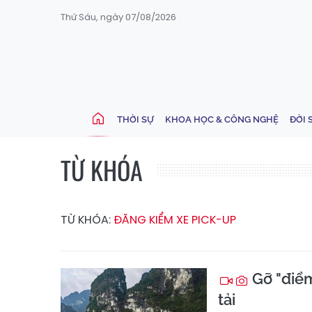
Thứ Sáu, ngày 07/08/2026
THỜI SỰ
KHOA HỌC & CÔNG NGHỆ
ĐỜI 
TỪ KHÓA
TỪ KHÓA:
ĐĂNG KIỂM XE PICK-UP
Gỡ "điểm
tải