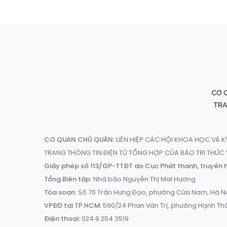
CƠ QUAN CHỦ QUẢN:
LIÊN HIỆP CÁC HỘI KHOA HỌC VÀ K
TRANG THÔNG TIN ĐIỆN TỬ TỔNG HỢP CỦA BÁO TRI THỨ
Giấy phép số 113/GP-TTĐT do Cục Phát thanh, truyền h
Tổng Biên tập:
Nhà báo Nguyễn Thị Mai Hương
Tòa soạn:
Số 70 Trần Hưng Đạo, phường Cửa Nam, Hà N
VPĐD tại TP.HCM:
590/24 Phan Văn Trị, phường Hạnh Th
Điện thoại:
024 6 254 3519