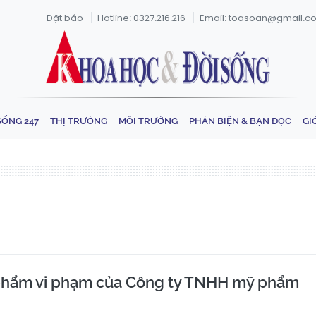
Đặt báo
Hotline: 0327.216.216
Email: toasoan@gmail.c
SỐNG 247
THỊ TRƯỜNG
MÔI TRƯỜNG
PHẢN BIỆN & BẠN ĐỌC
GI
 phẩm vi phạm của Công ty TNHH mỹ phẩm