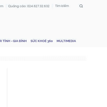
om
Quảng cáo: 024.627.32.632
ỚI TÍNH - GIA ĐÌNH
SỨC KHOẺ 360
MULTIMEDIA