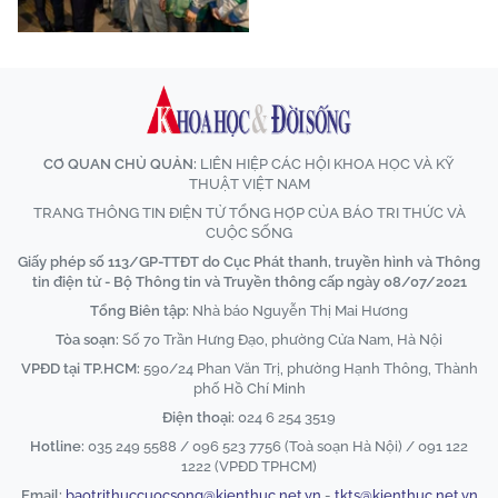
CƠ QUAN CHỦ QUẢN:
LIÊN HIỆP CÁC HỘI KHOA HỌC VÀ KỸ
THUẬT VIỆT NAM
TRANG THÔNG TIN ĐIỆN TỬ TỔNG HỢP CỦA BÁO TRI THỨC VÀ
CUỘC SỐNG
Giấy phép số 113/GP-TTĐT do Cục Phát thanh, truyền hình và Thông
tin điện tử - Bộ Thông tin và Truyền thông cấp ngày 08/07/2021
Tổng Biên tập:
Nhà báo Nguyễn Thị Mai Hương
Tòa soạn:
Số 70 Trần Hưng Đạo, phường Cửa Nam, Hà Nội
VPĐD tại TP.HCM:
590/24 Phan Văn Trị, phường Hạnh Thông, Thành
phố Hồ Chí Minh
Điện thoại:
024 6 254 3519
Hotline:
035 249 5588 / 096 523 7756 (Toà soạn Hà Nội) / 091 122
1222 (VPĐD TPHCM)
Email:
baotrithuccuocsong@kienthuc.net.vn
-
tkts@kienthuc.net.vn