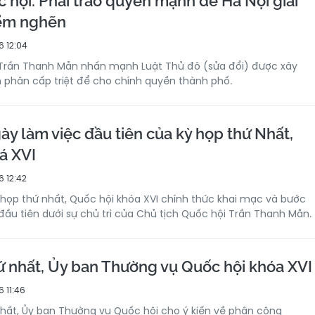
 hội: Phải trao quyền mạnh để Hà Nội giải
iểm nghẽn
 12:04
 Trần Thanh Mẫn nhấn mạnh Luật Thủ đô (sửa đổi) được xây
n phân cấp triệt để cho chính quyền thành phố.
ày làm việc đầu tiên của kỳ họp thứ Nhất,
á XVI
 12:42
họp thứ nhất, Quốc hội khóa XVI chính thức khai mạc và bước
đầu tiên dưới sự chủ trì của Chủ tịch Quốc hội Trần Thanh Mẫn.
ứ nhất, Ủy ban Thường vụ Quốc hội khóa XVI
 11:46
Nhất, Ủy ban Thường vụ Quốc hội cho ý kiến về phân công