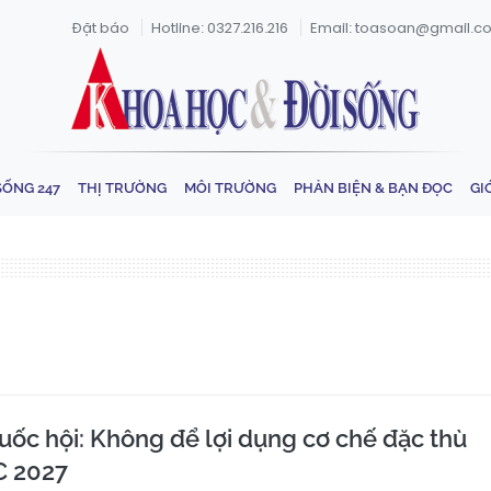
Đặt báo
Hotline: 0327.216.216
Email: toasoan@gmail.c
SỐNG 247
THỊ TRƯỜNG
MÔI TRƯỜNG
PHẢN BIỆN & BẠN ĐỌC
GI
uốc hội: Không để lợi dụng cơ chế đặc thù
C 2027