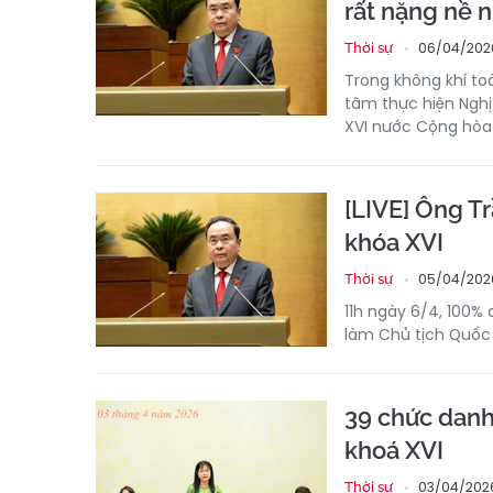
rất nặng nề 
06/04/202
Thời sự
Trong không khí to
tâm thực hiện Nghị
XVI nước Cộng hòa 
[LIVE] Ông T
khóa XVI
05/04/202
Thời sự
11h ngày 6/4, 100%
làm Chủ tịch Quốc h
39 chức danh
khoá XVI
03/04/202
Thời sự