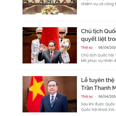
nhiệm vụ và công t
Chủ tịch Quố
quyết liệt tr
06/04/202
Thời sự
Chủ tịch Quốc hội
kết phục vụ nhân d
Lễ tuyên thệ
Trần Thanh 
06/04/202
Thời sự
Sau khi được Quốc 
Quốc hội khoá XVI,