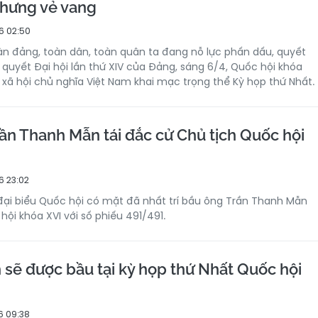
nhưng vẻ vang
6 02:50
àn đảng, toàn dân, toàn quân ta đang nỗ lực phấn dấu, quyết
 quyết Đại hội lần thứ XIV của Đảng, sáng 6/4, Quốc hội khóa
xã hội chủ nghĩa Việt Nam khai mạc trọng thể Kỳ họp thứ Nhất.
rần Thanh Mẫn tái đắc cử Chủ tịch Quốc hội
6 23:02
 đại biểu Quốc hội có mặt đã nhất trí bầu ông Trần Thanh Mẫn
ội khóa XVI với số phiếu 491/491.
 sẽ được bầu tại kỳ họp thứ Nhất Quốc hội
6 09:38