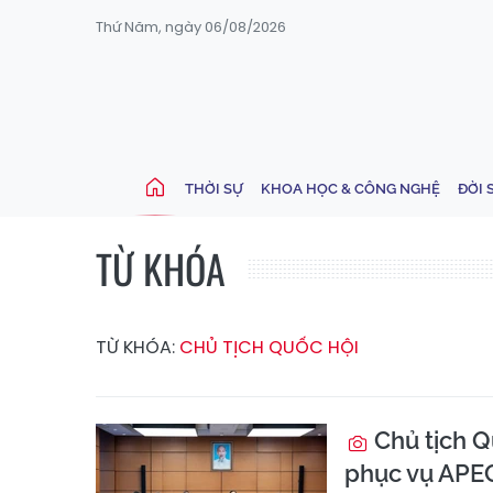
Thứ Năm, ngày 06/08/2026
THỜI SỰ
KHOA HỌC & CÔNG NGHỆ
ĐỜI 
TỪ KHÓA
TỪ KHÓA:
CHỦ TỊCH QUỐC HỘI
Chủ tịch Q
phục vụ APE