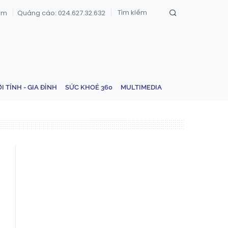
om
Quảng cáo: 024.627.32.632
ỚI TÍNH - GIA ĐÌNH
SỨC KHOẺ 360
MULTIMEDIA