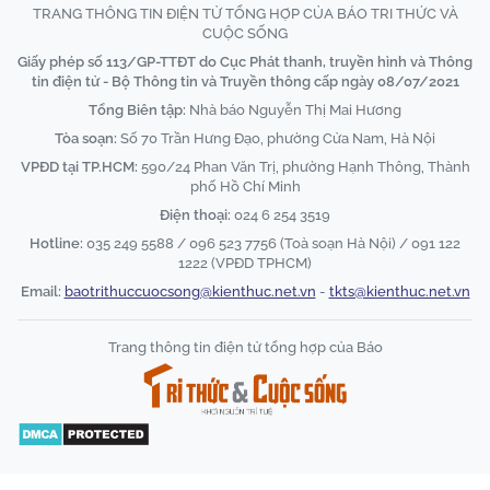
TRANG THÔNG TIN ĐIỆN TỬ TỔNG HỢP CỦA BÁO TRI THỨC VÀ
CUỘC SỐNG
Giấy phép số 113/GP-TTĐT do Cục Phát thanh, truyền hình và Thông
tin điện tử - Bộ Thông tin và Truyền thông cấp ngày 08/07/2021
Tổng Biên tập:
Nhà báo Nguyễn Thị Mai Hương
Tòa soạn:
Số 70 Trần Hưng Đạo, phường Cửa Nam, Hà Nội
VPĐD tại TP.HCM:
590/24 Phan Văn Trị, phường Hạnh Thông, Thành
phố Hồ Chí Minh
Điện thoại:
024 6 254 3519
Hotline:
035 249 5588 / 096 523 7756 (Toà soạn Hà Nội) / 091 122
1222 (VPĐD TPHCM)
Email:
baotrithuccuocsong@kienthuc.net.vn
-
tkts@kienthuc.net.vn
Trang thông tin điện tử tổng hợp của Báo