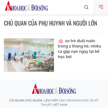
CHỦ QUAN CỦA PHỤ HUYNH VÀ NGƯỜI LỚN
20 trẻ đuối nước
trong 2 tháng hè, nhiều
ca gặp nạn ngay tại bể
học bơi
CƠ QUAN CHỦ QUẢN:
LIÊN HIỆP CÁC HỘI KHOA HỌC VÀ KỸ
THUẬT VIỆT NAM