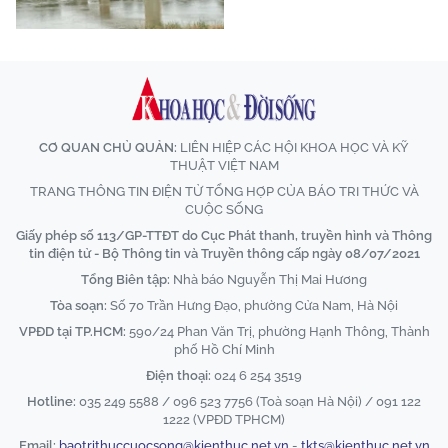
CƠ QUAN CHỦ QUẢN:
LIÊN HIỆP CÁC HỘI KHOA HỌC VÀ KỸ
THUẬT VIỆT NAM
TRANG THÔNG TIN ĐIỆN TỬ TỔNG HỢP CỦA BÁO TRI THỨC VÀ
CUỘC SỐNG
Giấy phép số 113/GP-TTĐT do Cục Phát thanh, truyền hình và Thông
tin điện tử - Bộ Thông tin và Truyền thông cấp ngày 08/07/2021
Tổng Biên tập:
Nhà báo Nguyễn Thị Mai Hương
Tòa soạn:
Số 70 Trần Hưng Đạo, phường Cửa Nam, Hà Nội
VPĐD tại TP.HCM:
590/24 Phan Văn Trị, phường Hạnh Thông, Thành
phố Hồ Chí Minh
Điện thoại:
024 6 254 3519
Hotline:
035 249 5588 / 096 523 7756 (Toà soạn Hà Nội) / 091 122
1222 (VPĐD TPHCM)
Email:
baotrithuccuocsong@kienthuc.net.vn
-
tkts@kienthuc.net.vn