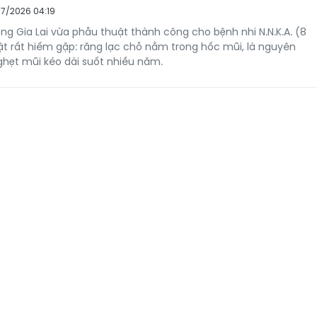
7/2026 04:19
ng Gia Lai vừa phẫu thuật thành công cho bệnh nhi N.N.K.A. (8
ật rất hiếm gặp: răng lạc chỗ nằm trong hốc mũi, là nguyên
nghẹt mũi kéo dài suốt nhiều năm.