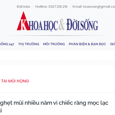
Đặt báo
Hotline: 0327.216.216
Email: toasoan@gmail.c
SỐNG 247
THỊ TRƯỜNG
MÔI TRƯỜNG
PHẢN BIỆN & BẠN ĐỌC
GI
TAI MŨI HỌNG
nghẹt mũi nhiều năm vì chiếc răng mọc lạc
i