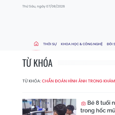
Thứ Sáu, ngày 07/08/2026
THỜI SỰ
KHOA HỌC & CÔNG NGHỆ
ĐỜI 
TỪ KHÓA
TỪ KHÓA:
CHẨN ĐOÁN HÌNH ẢNH TRONG KHÁM 
Bé 8 tuổi 
trong hốc mũ