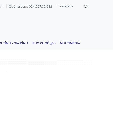
om
Quảng cáo: 024.627.32.632
ỚI TÍNH - GIA ĐÌNH
SỨC KHOẺ 360
MULTIMEDIA