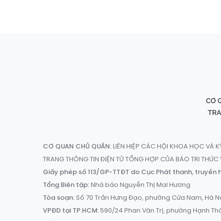
CƠ QUAN CHỦ QUẢN:
LIÊN HIỆP CÁC HỘI KHOA HỌC VÀ K
TRANG THÔNG TIN ĐIỆN TỬ TỔNG HỢP CỦA BÁO TRI THỨ
Giấy phép số 113/GP-TTĐT do Cục Phát thanh, truyền h
Tổng Biên tập:
Nhà báo Nguyễn Thị Mai Hương
Tòa soạn:
Số 70 Trần Hưng Đạo, phường Cửa Nam, Hà N
VPĐD tại TP.HCM:
590/24 Phan Văn Trị, phường Hạnh Th