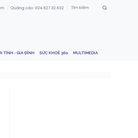
om
Quảng cáo: 024.627.32.632
ỚI TÍNH - GIA ĐÌNH
SỨC KHOẺ 360
MULTIMEDIA