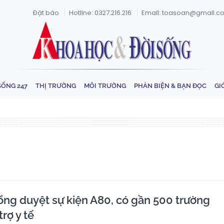
Đặt báo
Hotline: 0327.216.216
Email: toasoan@gmail.c
SỐNG 247
THỊ TRƯỜNG
MÔI TRƯỜNG
PHẢN BIỆN & BẠN ĐỌC
GI
ổng duyệt sự kiện A80, có gần 500 trường
rợ y tế