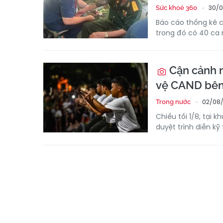
30/0
Sức khoẻ 360
Báo cáo thống kê củ
trong đó có 40 ca n
Cận cảnh m
vệ CAND bê
02/08/
Trong nước
Chiều tối 1/8, tại
duyệt trình diễn kỹ