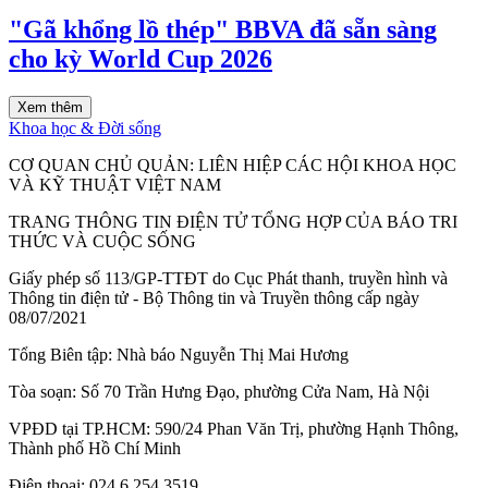
"Gã khổng lồ thép" BBVA đã sẵn sàng
cho kỳ World Cup 2026
Xem thêm
Khoa học & Đời sống
CƠ QUAN CHỦ QUẢN:
LIÊN HIỆP CÁC HỘI KHOA HỌC
VÀ KỸ THUẬT VIỆT NAM
TRANG THÔNG TIN ĐIỆN TỬ TỔNG HỢP CỦA BÁO TRI
THỨC VÀ CUỘC SỐNG
Giấy phép số 113/GP-TTĐT do Cục Phát thanh, truyền hình và
Thông tin điện tử - Bộ Thông tin và Truyền thông cấp ngày
08/07/2021
Tổng Biên tập:
Nhà báo Nguyễn Thị Mai Hương
Tòa soạn:
Số 70 Trần Hưng Đạo, phường Cửa Nam, Hà Nội
VPĐD tại TP.HCM:
590/24 Phan Văn Trị, phường Hạnh Thông,
Thành phố Hồ Chí Minh
Điện thoại:
024 6 254 3519