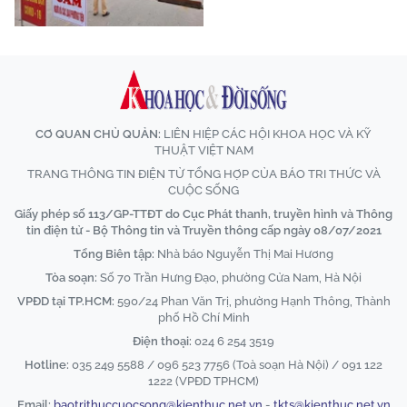
CƠ QUAN CHỦ QUẢN:
LIÊN HIỆP CÁC HỘI KHOA HỌC VÀ KỸ
THUẬT VIỆT NAM
TRANG THÔNG TIN ĐIỆN TỬ TỔNG HỢP CỦA BÁO TRI THỨC VÀ
CUỘC SỐNG
Giấy phép số 113/GP-TTĐT do Cục Phát thanh, truyền hình và Thông
tin điện tử - Bộ Thông tin và Truyền thông cấp ngày 08/07/2021
Tổng Biên tập:
Nhà báo Nguyễn Thị Mai Hương
Tòa soạn:
Số 70 Trần Hưng Đạo, phường Cửa Nam, Hà Nội
VPĐD tại TP.HCM:
590/24 Phan Văn Trị, phường Hạnh Thông, Thành
phố Hồ Chí Minh
Điện thoại:
024 6 254 3519
Hotline:
035 249 5588 / 096 523 7756 (Toà soạn Hà Nội) / 091 122
1222 (VPĐD TPHCM)
Email:
baotrithuccuocsong@kienthuc.net.vn
-
tkts@kienthuc.net.vn