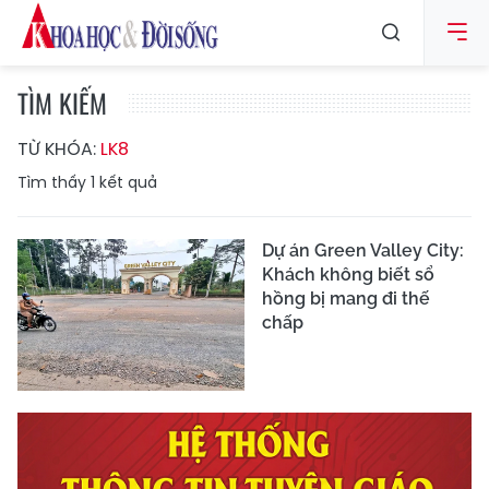
TÌM KIẾM
TỪ KHÓA:
LK8
Tìm thấy
1
kết quả
Dự án Green Valley City:
Khách không biết sổ
hồng bị mang đi thế
chấp