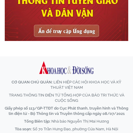
CƠ QUAN CHỦ QUẢN:
LIÊN HIỆP CÁC HỘI KHOA HỌC VÀ KỸ
THUẬT VIỆT NAM
TRANG THÔNG TIN ĐIỆN TỬ TỔNG HỢP CỦA BÁO TRI THỨC VÀ
CUỘC SỐNG
Giấy phép số 113/GP-TTĐT do Cục Phát thanh, truyền hình và Thông
tin điện tử - Bộ Thông tin và Truyền thông cấp ngày 08/07/2021
Tổng Biên tập:
Nhà báo Nguyễn Thị Mai Hương
Tòa soạn:
Số 70 Trần Hưng Đạo, phường Cửa Nam, Hà Nội