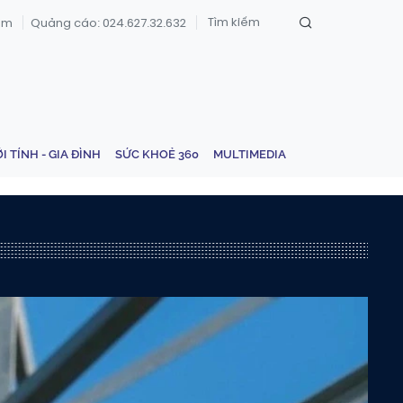
om
Quảng cáo: 024.627.32.632
ỚI TÍNH - GIA ĐÌNH
SỨC KHOẺ 360
MULTIMEDIA