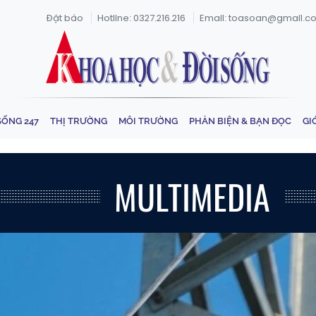
Đặt báo
Hotline: 0327.216.216
Email: toasoan@gmail.c
SỐNG 247
THỊ TRƯỜNG
MÔI TRƯỜNG
PHẢN BIỆN & BẠN ĐỌC
GI
MULTIMEDIA