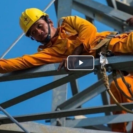
Play
Video