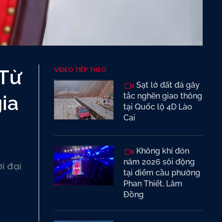
VIDEO TIẾP THEO
Từ
Sạt lở đất đá gây
ia
tắc nghẽn giao thông
tại Quốc lộ 4D Lào
Cai
Không khí đón
năm 2026 sôi động
i đại
tại điểm cầu phường
Phan Thiết, Lâm
Đồng