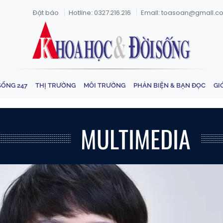
Đặt báo
Hotline: 0327.216.216
Email: toasoan@gmail.c
SỐNG 247
THỊ TRƯỜNG
MÔI TRƯỜNG
PHẢN BIỆN & BẠN ĐỌC
GI
MULTIMEDIA