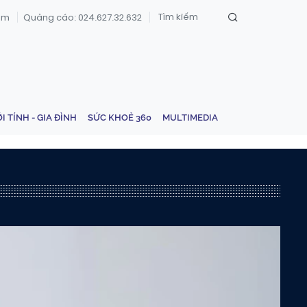
om
Quảng cáo: 024.627.32.632
ỚI TÍNH - GIA ĐÌNH
SỨC KHOẺ 360
MULTIMEDIA