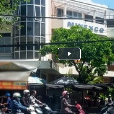
Play
Video