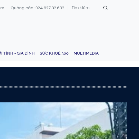
om
Quảng cáo: 024.627.32.632
ỚI TÍNH - GIA ĐÌNH
SỨC KHOẺ 360
MULTIMEDIA