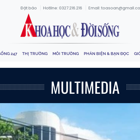
Đặt báo
Hotline: 0327.216.216
Email: toasoan@gmail.c
SỐNG 247
THỊ TRƯỜNG
MÔI TRƯỜNG
PHẢN BIỆN & BẠN ĐỌC
GI
MULTIMEDIA