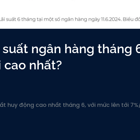
 suất ngân hàng tháng 6
i cao nhất?
ất huy động cao nhất tháng 6, với mức lên tới 7