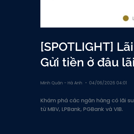
[SPOTLIGHT] Lãi
Gửi tiền ở đâu lã
Minh Quân - Hà Anh
04/06/2026 04:01
Khám phá các ngân hàng có lãi su
từ MBV, LPBank, PGBank và VIB.