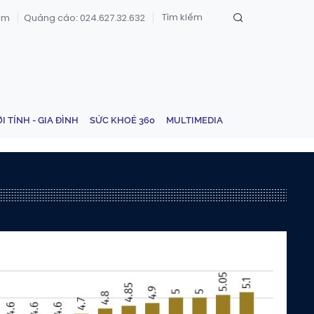
om
Quảng cáo: 024.627.32.632
ỚI TÍNH - GIA ĐÌNH
SỨC KHOẺ 360
MULTIMEDIA