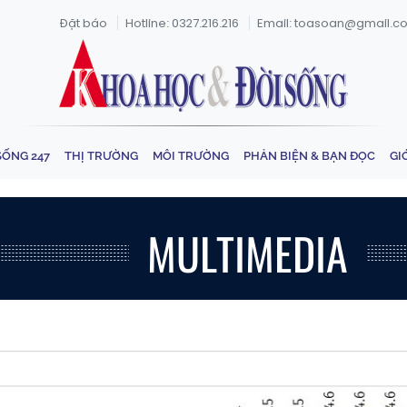
Đặt báo
Hotline: 0327.216.216
Email: toasoan@gmail.c
SỐNG 247
THỊ TRƯỜNG
MÔI TRƯỜNG
PHẢN BIỆN & BẠN ĐỌC
GI
MULTIMEDIA