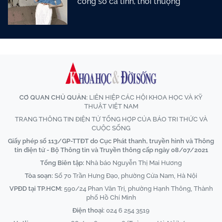
công sở cá tính, thời thượng
CƠ QUAN CHỦ QUẢN:
LIÊN HIỆP CÁC HỘI KHOA HỌC VÀ KỸ
THUẬT VIỆT NAM
TRANG THÔNG TIN ĐIỆN TỬ TỔNG HỢP CỦA BÁO TRI THỨC VÀ
CUỘC SỐNG
Giấy phép số 113/GP-TTĐT do Cục Phát thanh, truyền hình và Thông
tin điện tử - Bộ Thông tin và Truyền thông cấp ngày 08/07/2021
Tổng Biên tập:
Nhà báo Nguyễn Thị Mai Hương
Tòa soạn:
Số 70 Trần Hưng Đạo, phường Cửa Nam, Hà Nội
VPĐD tại TP.HCM:
590/24 Phan Văn Trị, phường Hạnh Thông, Thành
phố Hồ Chí Minh
Điện thoại:
024 6 254 3519